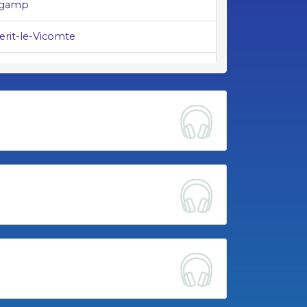
ngamp
erit-le-Vicomte
c-Cap-Sizun
son-Sevigné
Camors
au (pays de)
r-Seiche
el-Daoulas
eau (pays de)