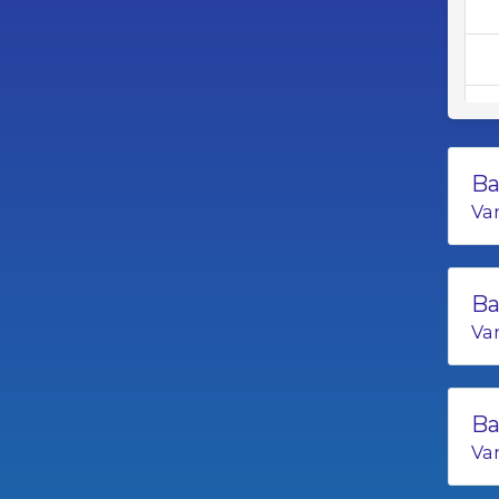
Ba
Va
Ba
Va
B
Va