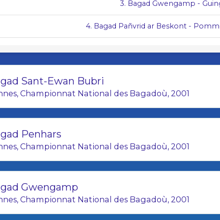
3. Bagad Gwengamp - Gui
4. Bagad Pañvrid ar Beskont - Pomm
5. Bagad Beuzec Ar C'hab - Beuze
6. Bagad Saozon-Sevigneg - Ces
gad Sant-Ewan Bubri
nnes, Championnat National des Bagadoù, 2001
7. Bagad Keriz - Clichy
8. Bagad Bleidi Kamorh - 
gad Penhars
9. Bagad Bro Landerne - Landerne
nnes, Championnat National des Bagadoù, 2001
10. Bagad Kadoudal - Vern-su
11. Bagad Plougastell - Plougast
agad Gwengamp
nnes, Championnat National des Bagadoù, 2001
12. Bagad Bro Konk Kerne - Concarn