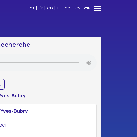
br
|
fr
|
en
|
it
|
de
|
es
|
ca
 Recherche
t
-Yves-Bubry
t-Yves-Bubry
per