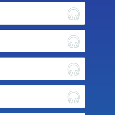
T Adam
GUER Louen
 Martin
 Jean
slay
 Loeiz
Antonin
even
T Adam
GUER Louen