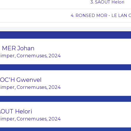
3. SAOUT Helori
4. RONSED MOR - LE LAN G
5. CAP CAVAL - BUANIC Ti
6. BAGAD BRO LANDERNE - MAUVI
 MER Johan
imper, Cornemuses, 2024
7. KOMBRID - PÉRON Kil
8. MELINERION VANNES - ROBIN
OC'H Gwenvel
9. CAP CAVAL - NAGARD L
imper, Cornemuses, 2024
10. BAGAD KORNOG - BOSSER
11. PLOUGASTELL - LARDEZ 
OUT Helori
imper, Cornemuses, 2024
12. CAP CAVAL - TUAL Me