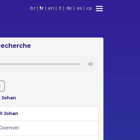
br
|
fr
|
en
|
it
|
de
|
es
|
ca
 Recherche
t
 Johan
R Johan
Gwenvel