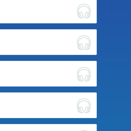
 Martin
N Jean
 Martin
IE Nathan
éotim
 Loeiz
Antonin