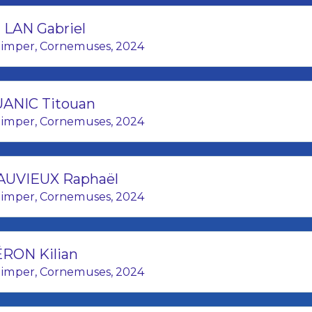
13. PLOUGASTELL - HUILLE
 LAN Gabriel
imper, Cornemuses, 2024
14. CESSON SEVIGNE - PENNAN
15. PLOUGASTELL - LACOULT
ANIC Titouan
16. PLOUGASTELL - PICHON
imper, Cornemuses, 2024
17. CAP CAVAL - HAMON I
18. KEVRENN ALRE - ROGER
UVIEUX Raphaël
imper, Cornemuses, 2024
19. PLOUGASTELL - LARDEZ 
20. CAP CAVAL - TUAL M
RON Kilian
21. PLOUGASTELL - HUILLE
imper, Cornemuses, 2024
22. CESSON SEVIGNE - PENNAN