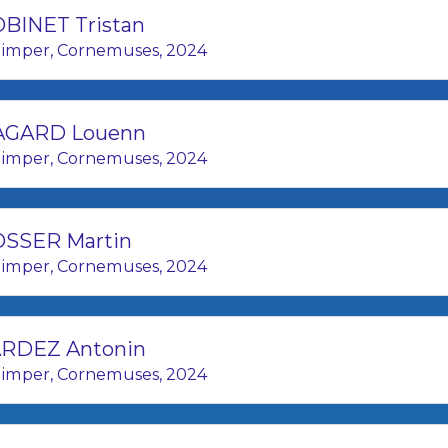
BINET Tristan
23. PLOUGASTELL - LACOULT
imper, Cornemuses, 2024
24. PLOUGASTELL - PICHO
25. BAGAD KORNOG - BOSSER
AGARD Louenn
imper, Cornemuses, 2024
26. PLOUGASTELL - HALLOSSER
27. BRIEG - COLIN Bily
SSER Martin
28. AN ORIANT - TOLAR Th
imper, Cornemuses, 2024
29. KEVRENN ALRE - ROGER
RDEZ Antonin
30. PLOUGASTELL - LARDEZ 
imper, Cornemuses, 2024