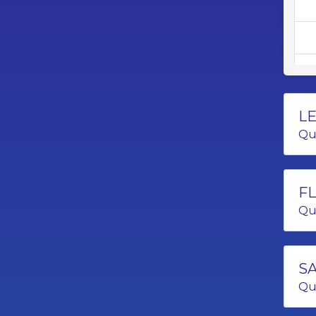
LE
Qu
FL
Qu
SA
Qu