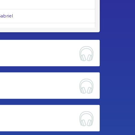
abriel
touan
EUX Raphaël
ian
ET Tristan
ouenn
 Martin
Antonin
ven