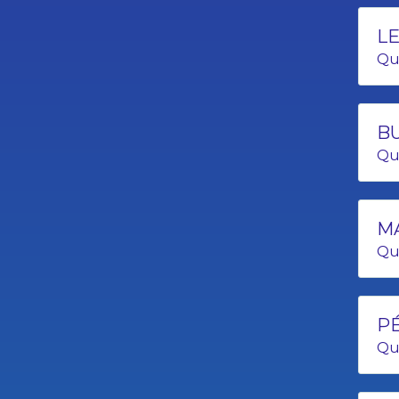
LE
Qu
BU
Qu
MA
Qu
PÉ
Qu