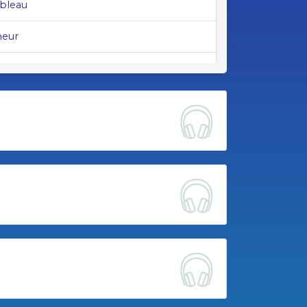
ebleau
meur
amors
erit-le-Vicomte
 Lorient
- Le-Faouët
Pouldergat
neret
-Guirec (pays de)