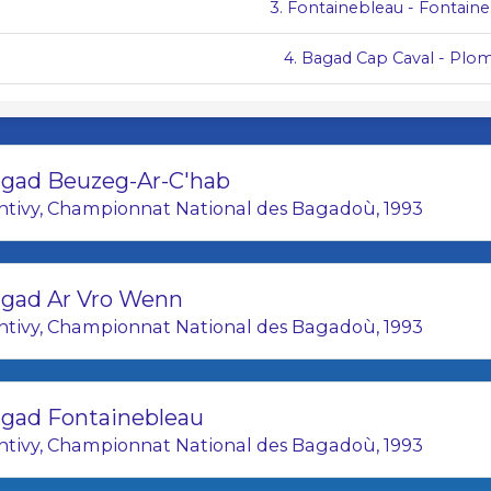
3. Fontainebleau - Fontain
4. Bagad Cap Caval - Plo
5. Bagad Bleidi Kamorh - C
6. Bagad Pañvrid ar Beskont - Pomm
gad Beuzeg-Ar-C'hab
ntivy, Championnat National des Bagadoù, 1993
7. Bagad Sonerien an Oriant -
8. Bagad Marionig bro ar Faoued 
gad Ar Vro Wenn
9. Bagad Glaziked Pouldregad - 
ntivy, Championnat National des Bagadoù, 1993
10. Festerion ar Brug - Plu
11. Bagad Sonerien Bro Dreger - Perros
gad Fontainebleau
ntivy, Championnat National des Bagadoù, 1993