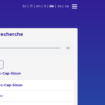
br
|
fr
|
en
|
it
|
de
|
es
|
ca
 Recherche
t
c-Cap-Sizun
ec-Cap-Sizun
le