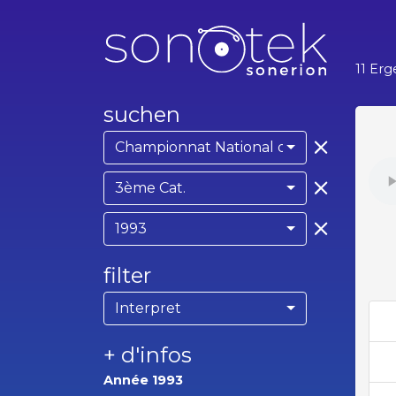
11 Erg
suchen
Championnat National des Bagadoù
3ème Cat.
1993
filter
Interpret
+ d'infos
Année 1993